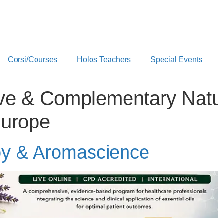
Corsi/Courses
Holos Teachers
Special Events
ive & Complementary Nat
Europe
py & Aromascience