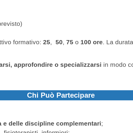
previsto)
ttivo formativo:
25
,
50
,
75
o
100 ore
. La durata
rsi, approfondire o specializzarsi
in modo co
Chi Può Partecipare
a e delle discipline complementari
;
fisioterapisti, infermieri;