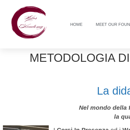
HOME
MEET OUR FOU
METODOLOGIA DI
La did
Nel mondo della 
la qu
I
Corsi In Presenza
ed i
Wo