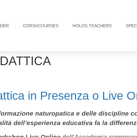
NDER
CORSI/COURSES
HOLOS TEACHERS
SPEC
DATTICA
attica in Presenza o Live O
formazione naturopatica e delle discipline 
alità dell’esperienza educativa fa la differenz
rkshop Live Online
dell’Accademia rapprese